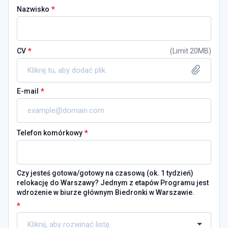
*
Nazwisko
*
CV
(
Limit 20MB
)
Kliknij tu, aby dodać plik.
*
E-mail
*
Telefon komórkowy
Czy jesteś gotowa/gotowy na czasową (ok. 1 tydzień)
relokację do Warszawy? Jednym z etapów Programu jest
wdrożenie w biurze głównym Biedronki w Warszawie.
*