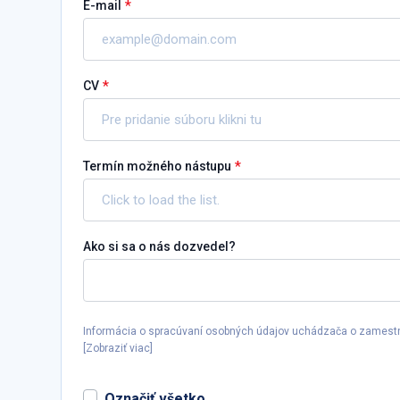
*
E-mail
*
CV
Pre pridanie súboru klikni tu
*
Termín možného nástupu
Ako si sa o nás dozvedel?
Informácia o spracúvaní osobných údajov uchádzača o zamest
[
Zobraziť viac
]
Označiť všetko