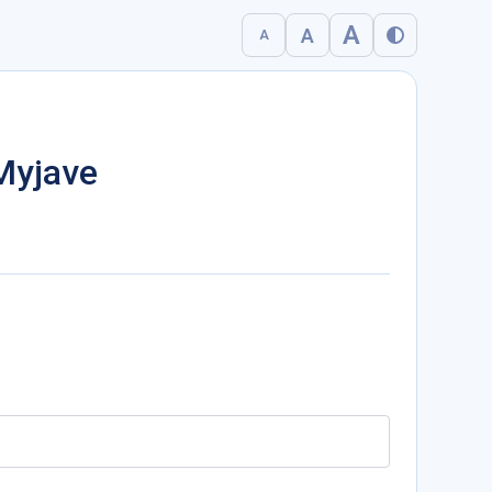
A
A
A
Myjave