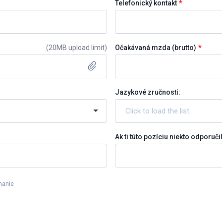
*
Telefonický kontakt
*
(
20MB upload limit
)
Očakávaná mzda (brutto)
Jazykové zručnosti:
Ak ti túto pozíciu niekto odporuči
nanie