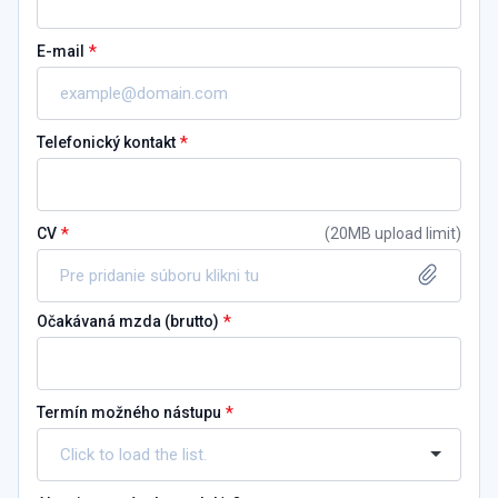
*
E-mail
*
Telefonický kontakt
*
CV
(
20MB upload limit
)
Pre pridanie súboru klikni tu
*
Očakávaná mzda (brutto)
*
Termín možného nástupu