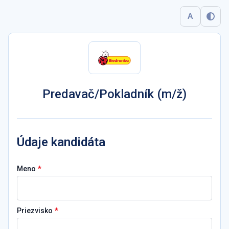
A
Predavač/Pokladník (m/ž)
Údaje kandidáta
*
Meno
*
Priezvisko