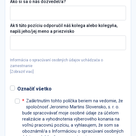
Ako si sa o nás dozvedel/a?
Ak ti túto pozíciu odporučil náš kolega alebo kolegyňa,
napíš jeho/jej meno a priezvisko
Informácia o spracúvaní osobných údajov uchádzača o
zamestnanie
[
Zobraziť viac
]
Označiť všetko
*
Zaškrtnutím tohto políčka beriem na vedomie, že
spoločnosť Jeronimo Martins Slovensko, s. r. o.
bude spracovávať moje osobné údaje za účelom
realizácie a vyhodnotenia výberového konania na
voľnú pracovnú pozíciu, a vyhlasujem, že som sa
oboznámil/a s Informáciou o spracúvaní osobných