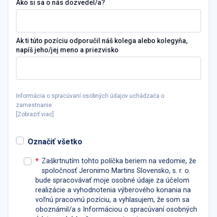
Ako si sa o nás dozvedel/a?
Ak ti túto pozíciu odporučil náš kolega alebo kolegyňa,
napíš jeho/jej meno a priezvisko
Informácia o spracúvaní osobných údajov uchádzača o
zamestnanie
[
Zobraziť viac
]
Označiť všetko
*
Zaškrtnutím tohto políčka beriem na vedomie, že
spoločnosť Jeronimo Martins Slovensko, s. r. o.
bude spracovávať moje osobné údaje za účelom
realizácie a vyhodnotenia výberového konania na
voľnú pracovnú pozíciu, a vyhlasujem, že som sa
oboznámil/a s Informáciou o spracúvaní osobných