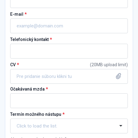
*
E-mail
*
Telefonický kontakt
*
CV
(
20MB upload limit
)
Pre pridanie súboru klikni tu
*
Očakávaná mzda
*
Termín možného nástupu