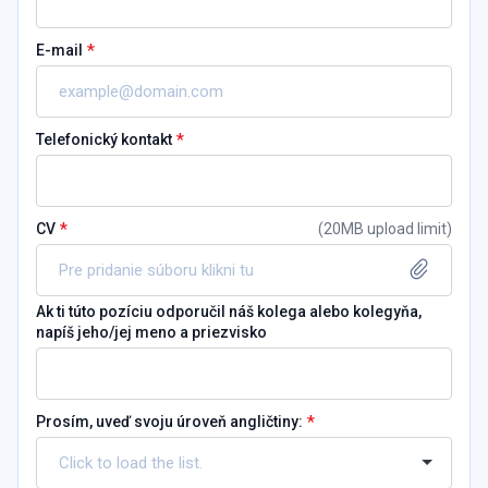
*
E-mail
*
Telefonický kontakt
*
CV
(
20MB upload limit
)
Pre pridanie súboru klikni tu
Ak ti túto pozíciu odporučil náš kolega alebo kolegyňa,
napíš jeho/jej meno a priezvisko
*
Prosím, uveď svoju úroveň angličtiny: