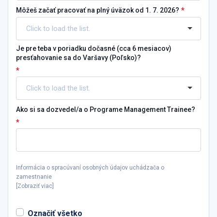
*
Môžeš začať pracovať na plný úväzok od 1. 7. 2026?
Je pre teba v poriadku dočasné (cca 6 mesiacov)
presťahovanie sa do Varšavy (Poľsko)?
*
Ako si sa dozvedel/a o Programe Management Trainee?
*
Informácia o spracúvaní osobných údajov uchádzača o
zamestnanie
[
Zobraziť viac
]
Označiť všetko