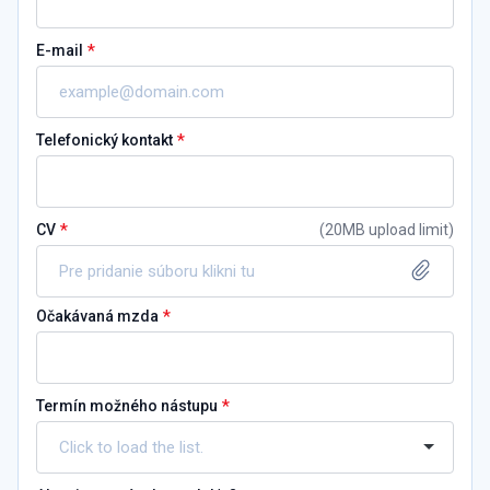
*
E-mail
*
Telefonický kontakt
*
CV
(
20MB upload limit
)
Pre pridanie súboru klikni tu
*
Očakávaná mzda
*
Termín možného nástupu