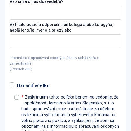
Ako si sa o nás dozvedel/a?
Ak ti túto pozíciu odporučil náš kolega alebo kolegyňa,
napíš jeho/jej meno a priezvisko
Informácia o spracúvaní osobných údajov uchádzača o
zamestnanie
[
Zobraziť viac
]
Označiť všetko
*
Zaškrtnutím tohto políčka beriem na vedomie, že
spoločnosť Jeronimo Martins Slovensko, s. r. o.
bude spracovávať moje osobné údaje za účelom
realizácie a vyhodnotenia výberového konania na
voľnú pracovnú pozíciu, a vyhlasujem, že som sa
oboznámil/a s Informáciou o spracúvaní osobných