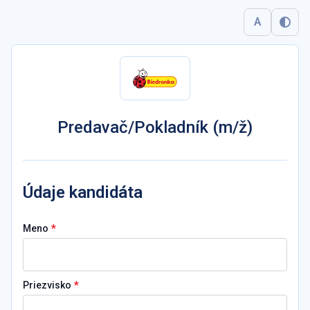
A
Predavač/Pokladník (m/ž)
Údaje kandidáta
*
Meno
*
Priezvisko