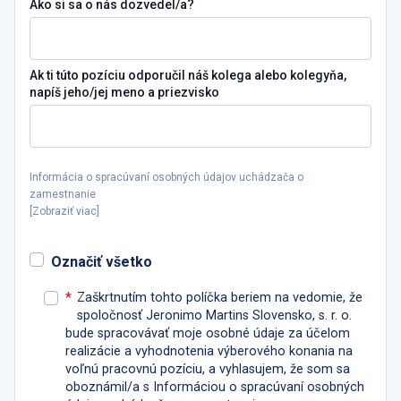
Ako si sa o nás dozvedel/a?
Ak ti túto pozíciu odporučil náš kolega alebo kolegyňa,
napíš jeho/jej meno a priezvisko
Informácia o spracúvaní osobných údajov uchádzača o
zamestnanie
[
Zobraziť viac
]
Označiť všetko
*
Zaškrtnutím tohto políčka beriem na vedomie, že
spoločnosť Jeronimo Martins Slovensko, s. r. o.
bude spracovávať moje osobné údaje za účelom
realizácie a vyhodnotenia výberového konania na
voľnú pracovnú pozíciu, a vyhlasujem, že som sa
oboznámil/a s Informáciou o spracúvaní osobných