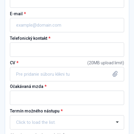
*
E-mail
*
Telefonický kontakt
*
CV
(
20MB upload limit
)
Pre pridanie súboru klikni tu
*
Očakávaná mzda
*
Termín možného nástupu