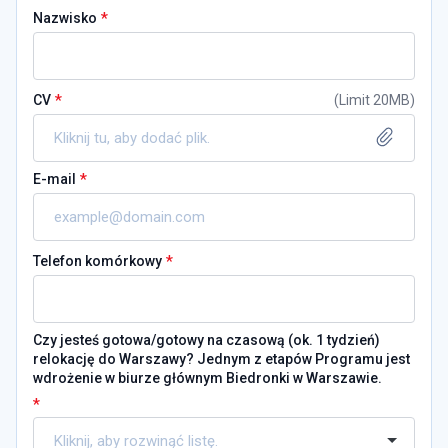
*
Nazwisko
*
CV
(
Limit 20MB
)
Kliknij tu, aby dodać plik.
*
E-mail
*
Telefon komórkowy
Czy jesteś gotowa/gotowy na czasową (ok. 1 tydzień)
relokację do Warszawy? Jednym z etapów Programu jest
wdrożenie w biurze głównym Biedronki w Warszawie.
*