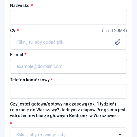
*
Nazwisko
*
CV
(
Limit 20MB
)
Kliknij tu, aby dodać plik.
*
E-mail
*
Telefon komórkowy
Czy jesteś gotowa/gotowy na czasową (ok. 1 tydzień)
relokację do Warszawy? Jednym z etapów Programu jest
wdrożenie w biurze głównym Biedronki w Warszawie.
*