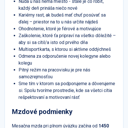
Nuda u nás nemá miesto - stále je čo robiť,
každý deň prináša niečo nové
Kariérny rast, ak budeš mať chuť posúvať sa
ďalej – priestor na to u nás určite nájdeš
Ohodnotenie, ktoré je férové a motivujúce
Zaškolenie, ktoré ťa pripraví na všetko dôležité –
aby si sa cítil/a isto od prvého dňa
Multisport karta, s ktorou si aktívne oddýchneš
Odmena za odporučenie novej kolegyne alebo
kolegu
Pitný režim na pracovisku je pre nás
samozrejmosťou
Sme tím v ktorom sa podporujeme a dôverujeme
si. Spolu tvoríme prostredie, kde sa všetci cítia
rešpektovaní a motivovaní rásť
Mzdové podmienky
Mesačna mzda pri plnom úväzku začína od
1450