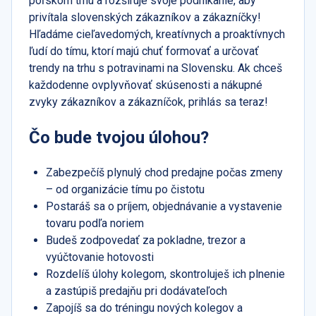
poľskom trhu a rozširuje svoje podnikanie, aby
privítala slovenských zákazníkov a zákazníčky!
Hľadáme cieľavedomých, kreatívnych a proaktívnych
ľudí do tímu, ktorí majú chuť formovať a určovať
trendy na trhu s potravinami na Slovensku. Ak chceš
každodenne ovplyvňovať skúsenosti a nákupné
zvyky zákazníkov a zákazníčok, prihlás sa teraz!
Čo bude tvojou úlohou?
Zabezpečíš plynulý chod predajne počas zmeny
– od organizácie tímu po čistotu
Postaráš sa o príjem, objednávanie a vystavenie
tovaru podľa noriem
Budeš zodpovedať za pokladne, trezor a
vyúčtovanie hotovosti
Rozdelíš úlohy kolegom, skontroluješ ich plnenie
a zastúpiš predajňu pri dodávateľoch
Zapojíš sa do tréningu nových kolegov a