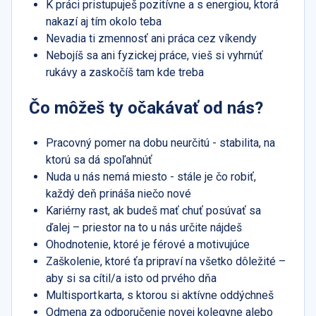
K práci pristupuješ pozitívne a s energiou, ktorá
nakazí aj tím okolo teba
Nevadia ti zmennosť ani práca cez víkendy
Nebojíš sa ani fyzickej práce, vieš si vyhrnúť
rukávy a zaskočíš tam kde treba
Čo môžeš ty očakávať od nás?
Pracovný pomer na dobu neurčitú - stabilita, na
ktorú sa dá spoľahnúť
Nuda u nás nemá miesto - stále je čo robiť,
každý deň prináša niečo nové
Kariérny rast, ak budeš mať chuť posúvať sa
ďalej – priestor na to u nás určite nájdeš
Ohodnotenie, ktoré je férové a motivujúce
Zaškolenie, ktoré ťa pripraví na všetko dôležité –
aby si sa cítil/a isto od prvého dňa
Multisport karta, s ktorou si aktívne oddýchneš
Odmena za odporučenie novej kolegyne alebo