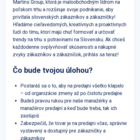
Martins Group, ktorá je maloobchodným lídrom na
poľskom trhu a rozširuje svoje podnikanie, aby
privítala slovenských zákazníkov a zákazníčky!
Hľadáme cieľavedomých, kreatívnych a proaktívnych
ľudí do tímu, ktorí majú chuť formovať a určovať
trendy na trhu s potravinami na Slovensku. Ak chceš
každodenne ovplyvňovať skúsenosti a nákupné
zvyky zákazníkov a zákazníčok, prihlás sa teraz!
Čo bude tvojou úlohou?
Postaráš sa o to, aby na predajni všetko klapalo
– od organizácie zmeny až po čistotu predajne
Budeš pravou rukou pre naše manažérky a
manažérov predajní a keď bude treba, tak ich
zastúpiš
Zabezpečíš, že tovar je na predajni včas, správne
vystavený a dostupný pre zákazníčky a
zákazníkov