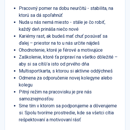
Pracovný pomer na dobu neurčitú - stabilita, na
ktorú sa dá spoľahnúť
Nuda u nás nemá miesto - stále je čo robiť,
každý deň prináša niečo nové
Kariérny rast, ak budeš mať chuť posúvať sa
ďalej – priestor na to u nás určite nájdeš
Ohodnotenie, ktoré je férové a motivujúce
Zaškolenie, ktoré ťa pripraví na všetko dôležité –
aby si sa cítil/a isto od prvého dňa
Multisport karta, s ktorou si aktívne oddýchneš
Odmena za odporučenie novej kolegyne alebo
kolegu
Pitný režim na pracovisku je pre nás
samozrejmosťou
Sme tím v ktorom sa podporujeme a dôverujeme
si. Spolu tvoríme prostredie, kde sa všetci cítia
rešpektovaní a motivovaní rásť