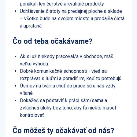
ponúkali len čerstvé a kvalitné produkty
Udržiavanie čistoty na predajnej ploche a sklade
– všetko bude na svojom mieste a predajňa čistá
a uprataná
Čo od teba očakávame?
Ak si už niekedy pracoval/a v obchode, máš
veľkú výhodu
Dobré komunikačné schopnosti - vieš sa
rozprávať s ľuďmi a poradiť im, keď to potrebujú
Úsmev na tvári a chuť do práce sú u nás vždy
vítané
Dokážeš sa postaviť k práci sám/sama a
zvládneš úlohy bez toho, aby ťa niekto musel
kontrolovať
Čo môžeš ty očakávať od nás?