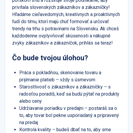
poľskom trhu a rozširuje svoje podnikanie, aby
privítala slovenských zákazníkov a zákazníčky!
Hľadáme cieľavedomých, kreatívnych a proaktívnych
ľudí do tímu, ktorí majú chuť formovať a určovať
trendy na trhu s potravinami na Slovensku. Ak chceš
každodenne ovplyvňovať skúsenosti a nákupné
zvyky zákazníkov a zákazníčok, prihlás sa teraz!
Čo bude tvojou úlohou?
Práca s pokladňou, skenovanie tovaru a
prijímanie platieb – vždy s úsmevom
Starostlivosť o zákazníkov a zákazníčky – s
radosťou poradíš, keď sa budú pýtať na produkty
alebo ceny
Udržiavanie poriadku v predajni – postaráš sa o
to, aby tovar bol pekne usporiadaný a pripravený
na predaj
Kontrola kvality – budeš dbať na to, aby sme