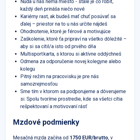
Nuda u nás nemá miesto - stále je čo robiť,
každý deň prináša niečo nové
Kariérny rast, ak budeš mať chuť posúvať sa
ďalej – priestor na to u nás určite nájdeš
Ohodnotenie, ktoré je férové a motivujúce
Zaškolenie, ktoré ťa pripraví na všetko dôležité –
aby si sa cítil/a isto od prvého dňa
Multisport karta, s ktorou si aktívne oddýchneš
Odmena za odporučenie novej kolegyne alebo
kolegu
Pitný režim na pracovisku je pre nás
samozrejmosťou
Sme tím v ktorom sa podporujeme a dôverujeme
si. Spolu tvoríme prostredie, kde sa všetci cítia
rešpektovaní a motivovaní rásť
Mzdové podmienky
Mesačná mzda začína od
1750 EUR/brutto
, v