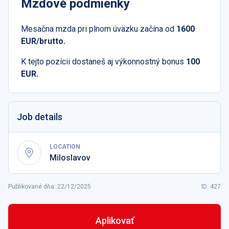
Mzdové podmienky
Mesačna mzda pri plnom úväzku začína od
1600
EUR/brutto.
K tejto pozícii dostaneš aj výkonnostný bonus
100
EUR.
Job details
LOCATION
Miloslavov
Publikované dňa
:
22/12/2025
ID: 427
Aplikovať