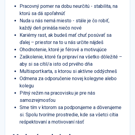
Pracovný pomer na dobu neurčitú - stabilita, na
ktorú sa dá spoľahnúť
Nuda u nás nemá miesto - stále je čo robiť,
každý deň prináša niečo nové
Kariérny rast, ak budeš mať chuť posúvať sa
ďalej – priestor na to u nás určite nájdeš
Ohodnotenie, ktoré je férové a motivujúce
Zaškolenie, ktoré ťa pripraví na všetko dôležité –
aby si sa cítil/a isto od prvého dňa
Multisport karta, s ktorou si aktívne oddýchneš
Odmena za odporučenie novej kolegyne alebo
kolegu
Pitný režim na pracovisku je pre nás
samozrejmosťou
Sme tím v ktorom sa podporujeme a dôverujeme
si. Spolu tvoríme prostredie, kde sa všetci cítia
rešpektovaní a motivovaní rásť