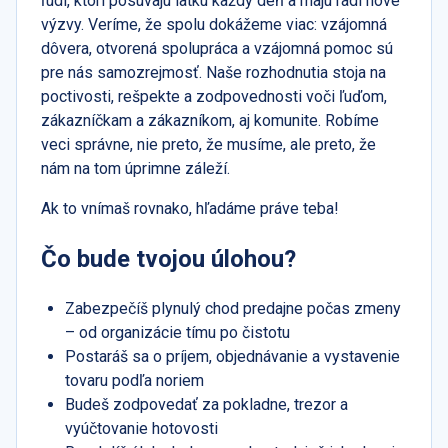
ľudí, ktorí posúvajú latku každý deň a majú radi nové
výzvy. Veríme, že spolu dokážeme viac: vzájomná
dôvera, otvorená spolupráca a vzájomná pomoc sú
pre nás samozrejmosť. Naše rozhodnutia stoja na
poctivosti, rešpekte a zodpovednosti voči ľuďom,
zákazníčkam a zákazníkom, aj komunite. Robíme
veci správne, nie preto, že musíme, ale preto, že
nám na tom úprimne záleží.
Ak to vnímaš rovnako, hľadáme práve teba!
Čo bude tvojou úlohou?
Zabezpečíš plynulý chod predajne počas zmeny
– od organizácie tímu po čistotu
Postaráš sa o príjem, objednávanie a vystavenie
tovaru podľa noriem
Budeš zodpovedať za pokladne, trezor a
vyúčtovanie hotovosti