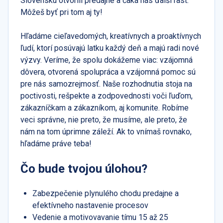
Slovensku otvorili predajne a čaká nás ďalší rast.
Môžeš byť pri tom aj ty!
Hľadáme cieľavedomých, kreatívnych a proaktívnych
ľudí, ktorí posúvajú latku každý deň a majú radi nové
výzvy. Veríme, že spolu dokážeme viac: vzájomná
dôvera, otvorená spolupráca a vzájomná pomoc sú
pre nás samozrejmosť. Naše rozhodnutia stoja na
poctivosti, rešpekte a zodpovednosti voči ľuďom,
zákazníčkam a zákazníkom, aj komunite. Robíme
veci správne, nie preto, že musíme, ale preto, že
nám na tom úprimne záleží. Ak to vnímaš rovnako,
hľadáme práve teba!
Čo bude tvojou úlohou?
Zabezpečenie plynulého chodu predajne a
efektívneho nastavenie procesov
Vedenie a motivovavanie tímu 15 až 25