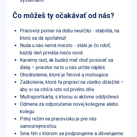
systémami
Čo môžeš ty očakávať od nás?
Pracovný pomer na dobu neurčitú - stabilita, na
ktorú sa dá spoľahnúť
Nuda u nás nemá miesto - stále je čo robiť,
každý deň prináša niečo nové
Kariérny rast, ak budeš mať chuť posúvať sa
ďalej – priestor na to u nás určite nájdeš
Ohodnotenie, ktoré je férové a motivujúce
Zaškolenie, ktoré ťa pripraví na všetko dôležité –
aby si sa cítil/a isto od prvého dňa
Multisport karta, s ktorou si aktívne oddýchneš
Odmena za odporučenie novej kolegyne alebo
kolegu
Pitný režim na pracovisku je pre nás
samozrejmosťou
Sme tím v ktorom sa podporujeme a dôverujeme