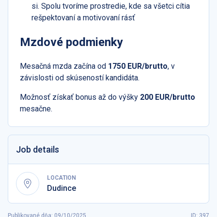
si. Spolu tvoríme prostredie, kde sa všetci cítia
rešpektovaní a motivovaní rásť
Mzdové podmienky
Mesačná mzda začína od
1750 EUR/brutto
, v
závislosti od skúseností kandidáta.
Možnosť získať bonus až do výšky
200 EUR/brutto
mesačne.
Job details
LOCATION
Dudince
Publikované dňa
:
09/10/2025
ID: 397