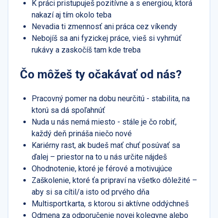
K práci pristupuješ pozitívne a s energiou, ktorá
nakazí aj tím okolo teba
Nevadia ti zmennosť ani práca cez víkendy
Nebojíš sa ani fyzickej práce, vieš si vyhrnúť
rukávy a zaskočíš tam kde treba
Čo môžeš ty očakávať od nás?
Pracovný pomer na dobu neurčitú - stabilita, na
ktorú sa dá spoľahnúť
Nuda u nás nemá miesto - stále je čo robiť,
každý deň prináša niečo nové
Kariérny rast, ak budeš mať chuť posúvať sa
ďalej – priestor na to u nás určite nájdeš
Ohodnotenie, ktoré je férové a motivujúce
Zaškolenie, ktoré ťa pripraví na všetko dôležité –
aby si sa cítil/a isto od prvého dňa
Multisport karta, s ktorou si aktívne oddýchneš
Odmena za odporučenie novej kolegyne alebo