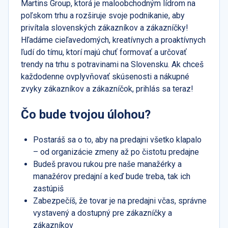
Martins Group, ktorá je maloobchodným lídrom na
poľskom trhu a rozširuje svoje podnikanie, aby
privítala slovenských zákazníkov a zákazníčky!
Hľadáme cieľavedomých, kreatívnych a proaktívnych
ľudí do tímu, ktorí majú chuť formovať a určovať
trendy na trhu s potravinami na Slovensku. Ak chceš
každodenne ovplyvňovať skúsenosti a nákupné
zvyky zákazníkov a zákazníčok, prihlás sa teraz!
Čo bude tvojou úlohou?
Postaráš sa o to, aby na predajni všetko klapalo
– od organizácie zmeny až po čistotu predajne
Budeš pravou rukou pre naše manažérky a
manažérov predajní a keď bude treba, tak ich
zastúpiš
Zabezpečíš, že tovar je na predajni včas, správne
vystavený a dostupný pre zákazníčky a
zákazníkov