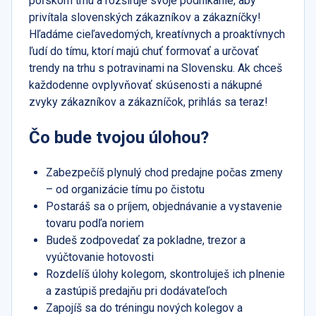
poľskom trhu a rozširuje svoje podnikanie, aby
privítala slovenských zákazníkov a zákazníčky!
Hľadáme cieľavedomých, kreatívnych a proaktívnych
ľudí do tímu, ktorí majú chuť formovať a určovať
trendy na trhu s potravinami na Slovensku. Ak chceš
každodenne ovplyvňovať skúsenosti a nákupné
zvyky zákazníkov a zákazníčok, prihlás sa teraz!
Čo bude tvojou úlohou?
Zabezpečíš plynulý chod predajne počas zmeny
– od organizácie tímu po čistotu
Postaráš sa o príjem, objednávanie a vystavenie
tovaru podľa noriem
Budeš zodpovedať za pokladne, trezor a
vyúčtovanie hotovosti
Rozdelíš úlohy kolegom, skontroluješ ich plnenie
a zastúpiš predajňu pri dodávateľoch
Zapojíš sa do tréningu nových kolegov a