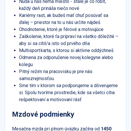
Nuda u nás nemá miesto - stále je čo robiť,
každý deň prináša niečo nové
Kariérny rast, ak budeš mať chuť posúvať sa
ďalej – priestor na to u nás určite nájdeš
Ohodnotenie, ktoré je férové a motivujúce
Zaškolenie, ktoré ťa pripraví na všetko dôležité –
aby si sa cítil/a isto od prvého dňa
Multisport karta, s ktorou si aktívne oddýchneš
Odmena za odporučenie novej kolegyne alebo
kolegu
Pitný režim na pracovisku je pre nás
samozrejmosťou
Sme tím v ktorom sa podporujeme a dôverujeme
si. Spolu tvoríme prostredie, kde sa všetci cítia
rešpektovaní a motivovaní rásť
Mzdové podmienky
Mesačna mzda pri plnom úväzku začína od
1450