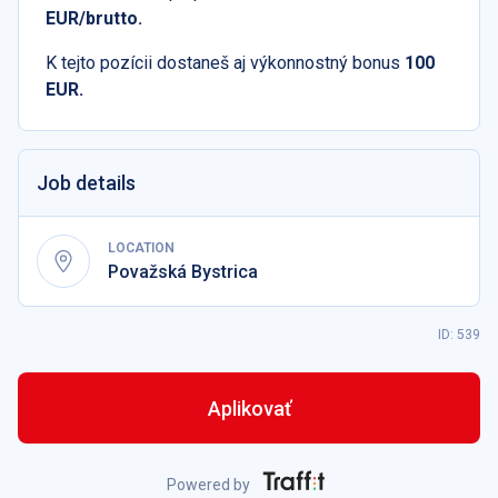
EUR/brutto.
K tejto pozícii dostaneš aj výkonnostný bonus
100
EUR.
Job details
LOCATION
Považská Bystrica
ID: 539
Aplikovať
Powered by