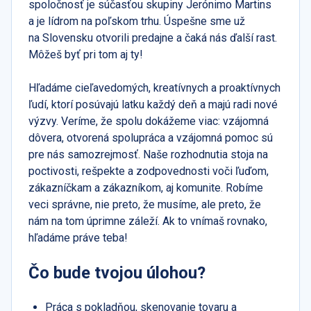
spoločnosť je súčasťou skupiny Jerónimo Martins
a je lídrom na poľskom trhu. Úspešne sme už
na Slovensku otvorili predajne a čaká nás ďalší rast.
Môžeš byť pri tom aj ty!
Hľadáme cieľavedomých, kreatívnych a proaktívnych
ľudí, ktorí posúvajú latku každý deň a majú radi nové
výzvy. Veríme, že spolu dokážeme viac: vzájomná
dôvera, otvorená spolupráca a vzájomná pomoc sú
pre nás samozrejmosť. Naše rozhodnutia stoja na
poctivosti, rešpekte a zodpovednosti voči ľuďom,
zákazníčkam a zákazníkom, aj komunite. Robíme
veci správne, nie preto, že musíme, ale preto, že
nám na tom úprimne záleží. Ak to vnímaš rovnako,
hľadáme práve teba!
Čo bude tvojou úlohou?
Práca s pokladňou, skenovanie tovaru a