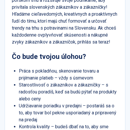
poľskom trhu a rozširuje svoje podnikanie, aby
privítala slovenských zákazníkov a zákazníčky!
Hľadáme cieľavedomých, kreatívnych a proaktívnych
ľudí do tímu, ktorí majú chuť formovať a určovať
trendy na trhu s potravinami na Slovensku. Ak chceš
každodenne ovplyvňovať skúsenosti a nákupné
zvyky zákazníkov a zákazníčok, prihlás sa teraz!
Čo bude tvojou úlohou?
Práca s pokladňou, skenovanie tovaru a
prijímanie platieb – vždy s úsmevom
Starostlivosť o zákazníkov a zákazníčky – s
radosťou poradíš, keď sa budú pýtať na produkty
alebo ceny
Udržiavanie poriadku v predajni – postaráš sa o
to, aby tovar bol pekne usporiadaný a pripravený
na predaj
Kontrola kvality – budeš dbať na to, aby sme