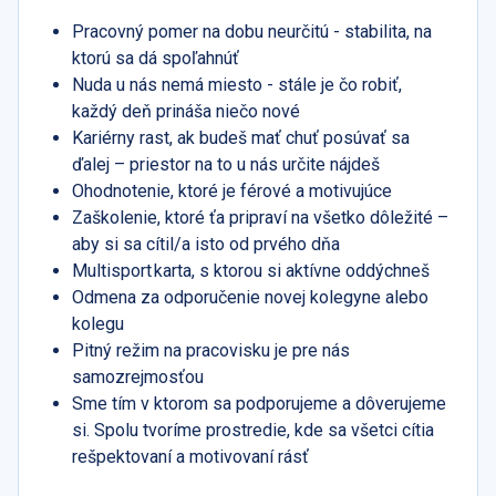
Pracovný pomer na dobu neurčitú - stabilita, na
ktorú sa dá spoľahnúť
Nuda u nás nemá miesto - stále je čo robiť,
každý deň prináša niečo nové
Kariérny rast, ak budeš mať chuť posúvať sa
ďalej – priestor na to u nás určite nájdeš
Ohodnotenie, ktoré je férové a motivujúce
Zaškolenie, ktoré ťa pripraví na všetko dôležité –
aby si sa cítil/a isto od prvého dňa
Multisport karta, s ktorou si aktívne oddýchneš
Odmena za odporučenie novej kolegyne alebo
kolegu
Pitný režim na pracovisku je pre nás
samozrejmosťou
Sme tím v ktorom sa podporujeme a dôverujeme
si. Spolu tvoríme prostredie, kde sa všetci cítia
rešpektovaní a motivovaní rásť