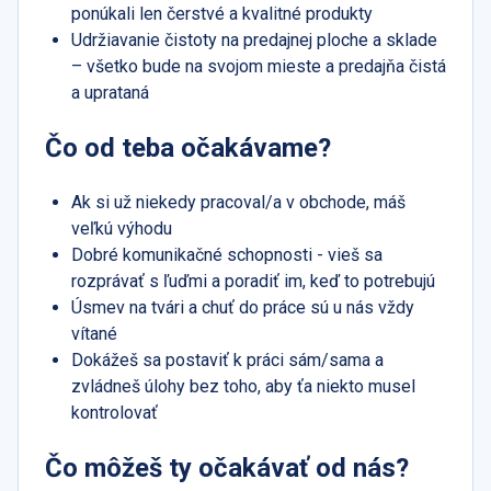
ponúkali len čerstvé a kvalitné produkty
Udržiavanie čistoty na predajnej ploche a sklade
– všetko bude na svojom mieste a predajňa čistá
a uprataná
Čo od teba očakávame?
Ak si už niekedy pracoval/a v obchode, máš
veľkú výhodu
Dobré komunikačné schopnosti - vieš sa
rozprávať s ľuďmi a poradiť im, keď to potrebujú
Úsmev na tvári a chuť do práce sú u nás vždy
vítané
Dokážeš sa postaviť k práci sám/sama a
zvládneš úlohy bez toho, aby ťa niekto musel
kontrolovať
Čo môžeš ty očakávať od nás?